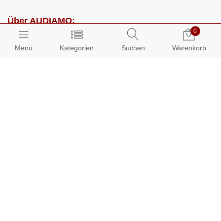
Über AUDIAMO:
0
Impressum
Menü
Kategorien
Suchen
Warenkorb
AGB
Datenschutz
Presse
Partnerprogramm
Kundenbereich:
Mein Konto
Bestellungen
Info-Center: