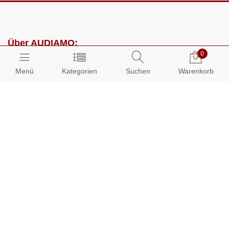
Über AUDIAMO:
0
Impressum
Menü
Kategorien
Suchen
Warenkorb
AGB
Datenschutz
Presse
Partnerprogramm
Kundenbereich:
Mein Konto
Bestellungen