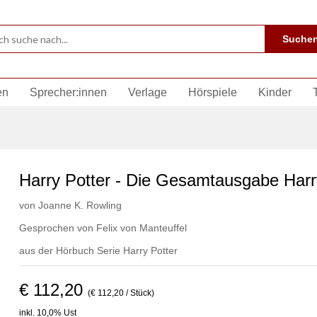
Suche
en
Sprecher:innen
Verlage
Hörspiele
Kinder
Harry Potter - Die Gesamtausgabe Harr
von
Joanne K. Rowling
Gesprochen von
Felix von Manteuffel
aus der Hörbuch Serie
Harry Potter
€ 112,20
(€ 112,20 / Stück)
inkl. 10,0% Ust