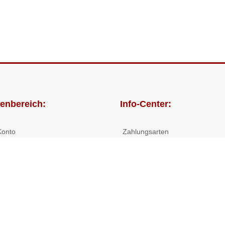
enbereich:
Info-Center:
Konto
Zahlungsarten
lungen
Versandkosten/Lieferzeiten
Widerrufsrecht
Nutzungsbedingungen
Allgemeine Hilfe