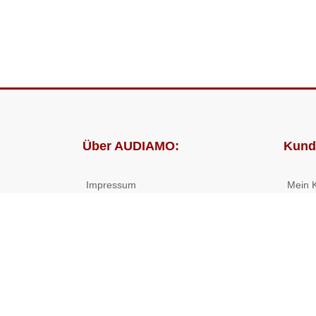
Über AUDIAMO:
Kund
Impressum
Mein 
AGB
Bestel
Datenschutz
Presse
Partnerprogramm