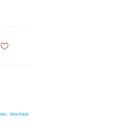
tter
,
New Adult