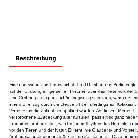
Beschreibung
Eine ungewöhnliche Freundschaft Fred Reinhart aus Berlin begleite
auf der Grabung einige seiner Theorien über das Reitervolk der S
eine Grabung auch ganz schön langweilig sein kann, wenn erst mal 
einem Streifzug durch die Steppe trifft er allerdings auf Koláxais
Versehen in die Zukunft katapultiert worden. Ab diesem Moment 
versprochene „Entdeckung alter Kulturen“ passiert so ganz nebe
Freunden lernt er reiten, was für jeden Skythen das Normalste der 
vor den Tieren und der Natur. Er lernt ihre Glaubens- und Vorste
Argímpasa auch wieder zurück in ihre Zeit kommen. Dazu bringen 