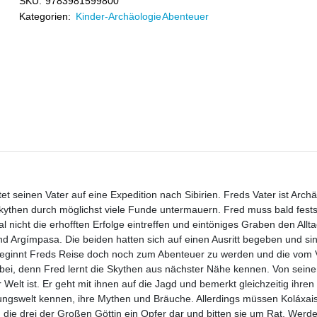
SKU:
9783981599800
Kategorien:
Kinder-Archäologie Abenteuer
t seinen Vater auf eine Expedition nach Sibirien. Freds Vater ist Archä
kythen durch möglichst viele Funde untermauern. Fred muss bald fests
nicht die erhofften Erfolge eintreffen und eintöniges Graben den Allt
 und Argímpasa. Die beiden hatten sich auf einen Ausritt begeben und si
beginnt Freds Reise doch noch zum Abenteuer zu werden und die vom 
nbei, denn Fred lernt die Skythen aus nächster Nähe kennen. Von sein
Welt ist. Er geht mit ihnen auf die Jagd und bemerkt gleichzeitig ihren
llungswelt kennen, ihre Mythen und Bräuche. Allerdings müssen Koláxai
die drei der Großen Göttin ein Opfer dar und bitten sie um Rat. Werde