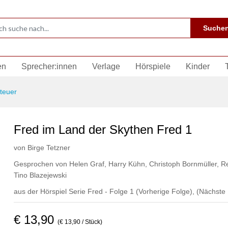
Suche
en
Sprecher:innen
Verlage
Hörspiele
Kinder
teuer
Fred im Land der Skythen Fred 1
von
Birge Tetzner
Gesprochen von
Helen Graf
,
Harry Kühn
,
Christoph Bornmüller
,
Re
Tino Blazejewski
aus der Hörspiel Serie Fred - Folge 1
(Vorherige Folge)
,
(Nächste 
€ 13,90
(€ 13,90 / Stück)