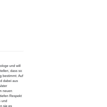
ologe und will
tellen, dass so
ag bestimmt. Auf
nd dabei aus
Vater
en neuen
 tiefen Respekt
s und
n sie es