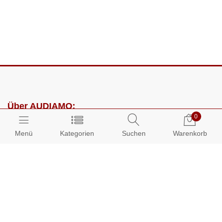
Über AUDIAMO:
0
Impressum
Menü
Kategorien
Suchen
Warenkorb
AGB
Datenschutz
Presse
Partnerprogramm