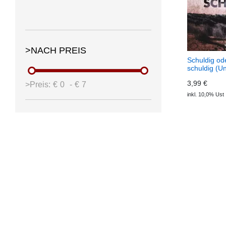
>NACH PREIS
Schuldig ode
schuldig (U
(Download)
3,99 €
>Preis:
€
0
-
€
7
inkl. 10,0% Ust