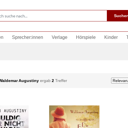
Suche
en
Sprecher:innen
Verlage
Hörspiele
Kinder
Waldemar Augustiny
ergab
2
Treffer