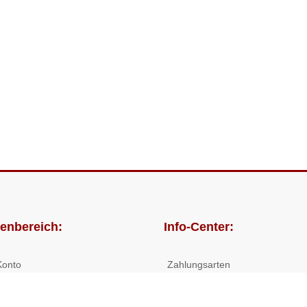
enbereich:
Info-Center:
Konto
Zahlungsarten
lungen
Versandkosten/Lieferzeiten
Widerrufsrecht